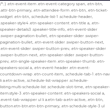
/*; } .etn-event-item .etn-event-category span, .etn-btn,
.attr-btn-primary, .etn-attendee-form .etn-btn, .etn-ticket-
widget .etn-btn, .schedule-list-1 .schedule-header,
.speaker-style4 .etn-speaker-content .etn-title a, .etn-
speaker-details3 .speaker-title-info, .etn-event-slider
.swiper-pagination-bullet, .etn-speaker-slider .swiper-
pagination-bullet, .etn-event-slider .swiper-button-next,
.etn-event-slider .swiper-button-prev, .etn-speaker-slider
.swiper-button-next, .etn-speaker-slider .swiper-button-
prev, .etn-single-speaker-item .etn-speaker-thumb .etn-
speakers-social a, .etn-event-header .etn-event-
countdown-wrap .etn-count-item, .schedule-tab-1 .etn-nav
li a.etn-active, .schedule-list-wrapper .schedule-
listing.multi-schedule-list .schedule-slot-time, .etn-speaker-
item.style-3 .etn-speaker-content .etn-speakers-social a,
.event-tab-wrapper ul li a.etn-tab-a.etn-active, .etn-btn,
button.etn-btn.etn-btn-primary, .etn-schedule-style-3 ul