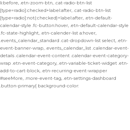
li:before, .etn-zoom-btn, .cat-radio-btn-list
[type=radio]:checked+label:after, .cat-radio-btn-list
[type=radio]:not(:checked)+label:after, .etn-default-
calendar-style .fc-button:hover, .etn-default-calendar-style
.fc-state-highlight, .etn-calender-list a:hover,
.events_calendar_standard .cat-dropdown-list select, .etn-
event-banner-wrap, .events_calendar_list .calendar-event-
details .calendar-event-content .calendar-event-category-
wrap .etn-event-category, .etn-variable-ticket-widget .etn-
add-to-cart-block, .etn-recurring-event-wrapper
#seeMore, .more-event-tag, .etn-settings-dashboard
.button-primary{ background-color: