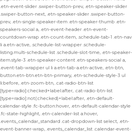
.etn-event-slider .swiper-button-prev, .etn-speaker-slider
.swiper-button-next, .etn-speaker-slider .swiper-button-
prev, .etn-single-speaker-item .etn-speaker-thumb .etn-
speakers-social a, .etn-event-header .etn-event-
countdown-wrap .etn-count-item, .schedule-tab-1 .etn-nav
li a.etn-active, .schedule-list-wrapper .schedule-
listing.multi-schedule-list .schedule-slot-time, .etn-speaker-
item.style-3 .etn-speaker-content .etn-speakers-social a,
.event-tab-wrapper ul li a.etn-tab-a.etn-active, .etn-btn,
button.etn-btn.etn-btn-primary, .etn-schedule-style-3 ul
li:before, .etn-zoom-btn, .cat-radio-btn-list
[type=radio]:checked+label:after, .cat-radio-btn-list
[type=radio]:not(:checked)+label:after, .etn-default-
calendar-style .fc-button:hover, .etn-default-calendar-style
.fc-state-highlight, .etn-calender-list a:hover,
.events_calendar_standard .cat-dropdown-list select, .etn-
event-banner-wrap, .events_calendar_list .calendar-event-