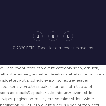
© 2026 FFIEL Todos los derechos reservados.
/*; } .etn-event-item .etn-event-category span, .etn-btn,
.attr-btn-primary, .etn-attendee-form .etn-btn, .etn-ticket-
widget .etn-btn, .schedule-list-1 .schedule-header,
.speaker-style4 .etn-speaker-content .etn-title a, .etn-
speaker-details3 .speaker-title-info, .etn-event-slider
.swiper-pagination-bullet, .etn-speaker-slider .swiper-
pagination-bullet, .etn-event-slider .swiper-button-next,