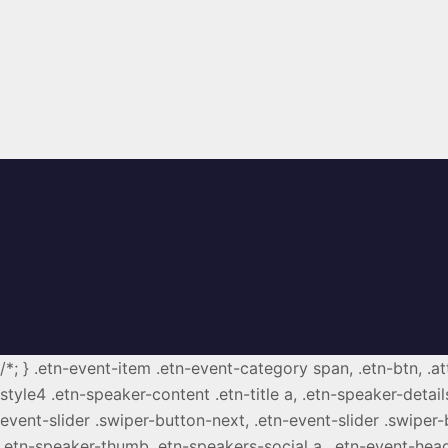
/*; } .etn-event-item .etn-event-category span, .etn-btn, .a
style4 .etn-speaker-content .etn-title a, .etn-speaker-detail
event-slider .swiper-button-next, .etn-event-slider .swiper
.etn-speaker-thumb .etn-speakers-social a, .etn-event-head