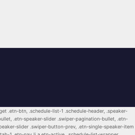
get .etn-btn, .schedule-list-1 .schedule-header, .speaker-
ullet, .etn-speaker-slider .swiper-pagination-bullet, .etn-
speaker-slider .swiper-button-prev, .etn-single-speaker-item
b-1 .etn-nav li a.etn-active, .schedule-list-wrapper