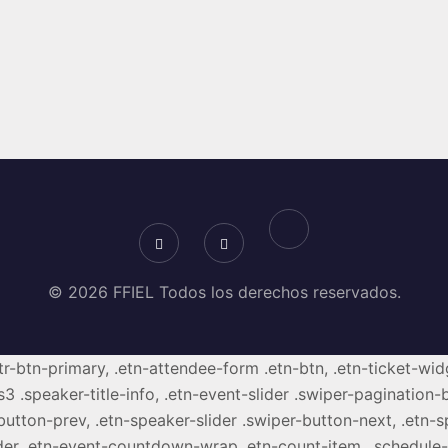
© 2026 FFIEL Todos los derechos reservados.
ttr-btn-primary, .etn-attendee-form .etn-btn, .etn-ticket-wid
s3 .speaker-title-info, .etn-event-slider .swiper-pagination-b
-button-prev, .etn-speaker-slider .swiper-button-next, .etn-
er .etn-event-countdown-wrap .etn-count-item, .schedule-ta