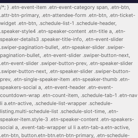
/*; } .etn-event-item .etn-event-category span, .etn-btn,
.attr-btn-primary, .etn-attendee-form .etn-btn, .etn-ticket-
widget .etn-btn, .schedule-list-1 .schedule-header,
.speaker-style4 .etn-speaker-content .etn-title a, .etn-
speaker-details3 .speaker-title-info, .etn-event-slider
.swiper-pagination-bullet, .etn-speaker-slider .swiper-
pagination-bullet, .etn-event-slider .swiper-button-next,
.etn-event-slider .swiper-button-prev, .etn-speaker-slider
.swiper-button-next, .etn-speaker-slider .swiper-button-
prev, .etn-single-speaker-item .etn-speaker-thumb .etn-
speakers-social a, .etn-event-header .etn-event-
countdown-wrap .etn-count-item, .schedule-tab-1 .etn-nav
li a.etn-active, .schedule-list-wrapper .schedule-
listing.multi-schedule-list .schedule-slot-time, .etn-
speaker-item.style-3 .etn-speaker-content .etn-speakers-
social a, .event-tab-wrapper ul li a.etn-tab-a.etn-active,
.etn-btn, button.etn-btn.etn-btn-primary, .etn-schedule-