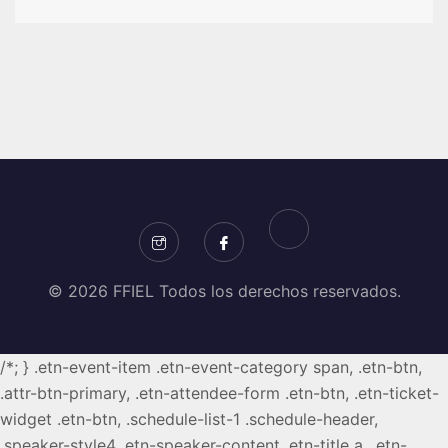
© 2026 FFIEL Todos los derechos reservados.
/*; } .etn-event-item .etn-event-category span, .etn-btn,
.attr-btn-primary, .etn-attendee-form .etn-btn, .etn-ticket-
widget .etn-btn, .schedule-list-1 .schedule-header,
.speaker-style4 .etn-speaker-content .etn-title a, .etn-