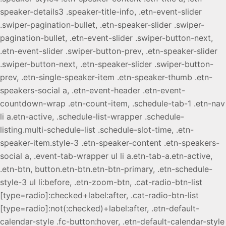
speaker-details3 .speaker-title-info, .etn-event-slider
.swiper-pagination-bullet, .etn-speaker-slider .swiper-
pagination-bullet, .etn-event-slider .swiper-button-next,
.etn-event-slider .swiper-button-prev, .etn-speaker-slider
.swiper-button-next, .etn-speaker-slider .swiper-button-
prev, .etn-single-speaker-item .etn-speaker-thumb .etn-
speakers-social a, .etn-event-header .etn-event-
countdown-wrap .etn-count-item, .schedule-tab-1 .etn-nav
li a.etn-active, .schedule-list-wrapper .schedule-
listing.multi-schedule-list .schedule-slot-time, .etn-
speaker-item.style-3 .etn-speaker-content .etn-speakers-
social a, .event-tab-wrapper ul li a.etn-tab-a.etn-active,
.etn-btn, button.etn-btn.etn-btn-primary, .etn-schedule-
style-3 ul li:before, .etn-zoom-btn, .cat-radio-btn-list
[type=radio]:checked+label:after, .cat-radio-btn-list
[type=radio]:not(:checked)+label:after, .etn-default-
calendar-style .fc-button:hover, .etn-default-calendar-style