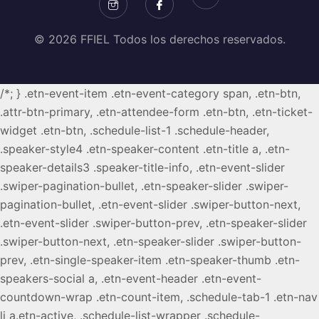
© 2026 FFIEL Todos los derechos reservados.
/*; } .etn-event-item .etn-event-category span, .etn-btn,
.attr-btn-primary, .etn-attendee-form .etn-btn, .etn-ticket-
widget .etn-btn, .schedule-list-1 .schedule-header,
.speaker-style4 .etn-speaker-content .etn-title a, .etn-
speaker-details3 .speaker-title-info, .etn-event-slider
.swiper-pagination-bullet, .etn-speaker-slider .swiper-
pagination-bullet, .etn-event-slider .swiper-button-next,
.etn-event-slider .swiper-button-prev, .etn-speaker-slider
.swiper-button-next, .etn-speaker-slider .swiper-button-
prev, .etn-single-speaker-item .etn-speaker-thumb .etn-
speakers-social a, .etn-event-header .etn-event-
countdown-wrap .etn-count-item, .schedule-tab-1 .etn-nav
li a.etn-active, .schedule-list-wrapper .schedule-