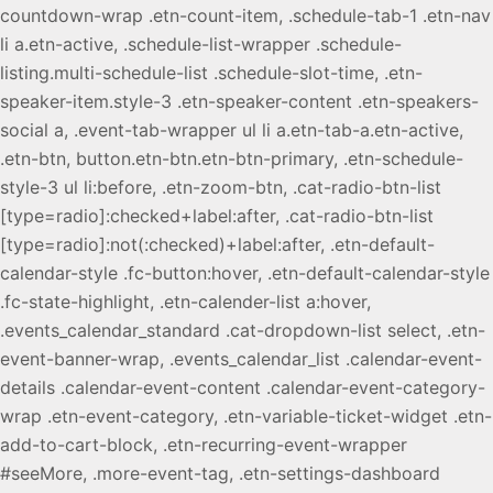
countdown-wrap .etn-count-item, .schedule-tab-1 .etn-nav
li a.etn-active, .schedule-list-wrapper .schedule-
listing.multi-schedule-list .schedule-slot-time, .etn-
speaker-item.style-3 .etn-speaker-content .etn-speakers-
social a, .event-tab-wrapper ul li a.etn-tab-a.etn-active,
.etn-btn, button.etn-btn.etn-btn-primary, .etn-schedule-
style-3 ul li:before, .etn-zoom-btn, .cat-radio-btn-list
[type=radio]:checked+label:after, .cat-radio-btn-list
[type=radio]:not(:checked)+label:after, .etn-default-
calendar-style .fc-button:hover, .etn-default-calendar-style
.fc-state-highlight, .etn-calender-list a:hover,
.events_calendar_standard .cat-dropdown-list select, .etn-
event-banner-wrap, .events_calendar_list .calendar-event-
details .calendar-event-content .calendar-event-category-
wrap .etn-event-category, .etn-variable-ticket-widget .etn-
add-to-cart-block, .etn-recurring-event-wrapper
#seeMore, .more-event-tag, .etn-settings-dashboard