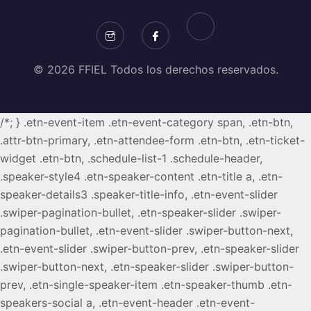
© 2026 FFIEL Todos los derechos reservados.
/*; } .etn-event-item .etn-event-category span, .etn-btn,
.attr-btn-primary, .etn-attendee-form .etn-btn, .etn-ticket-
widget .etn-btn, .schedule-list-1 .schedule-header,
.speaker-style4 .etn-speaker-content .etn-title a, .etn-
speaker-details3 .speaker-title-info, .etn-event-slider
.swiper-pagination-bullet, .etn-speaker-slider .swiper-
pagination-bullet, .etn-event-slider .swiper-button-next,
.etn-event-slider .swiper-button-prev, .etn-speaker-slider
.swiper-button-next, .etn-speaker-slider .swiper-button-
prev, .etn-single-speaker-item .etn-speaker-thumb .etn-
speakers-social a, .etn-event-header .etn-event-