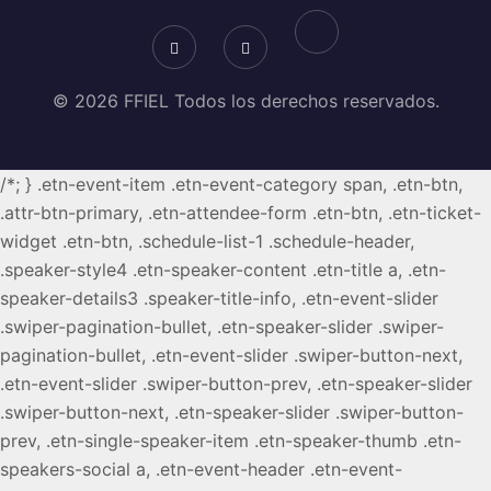
© 2026 FFIEL Todos los derechos reservados.
/*; } .etn-event-item .etn-event-category span, .etn-btn,
.attr-btn-primary, .etn-attendee-form .etn-btn, .etn-ticket-
widget .etn-btn, .schedule-list-1 .schedule-header,
.speaker-style4 .etn-speaker-content .etn-title a, .etn-
speaker-details3 .speaker-title-info, .etn-event-slider
.swiper-pagination-bullet, .etn-speaker-slider .swiper-
pagination-bullet, .etn-event-slider .swiper-button-next,
.etn-event-slider .swiper-button-prev, .etn-speaker-slider
.swiper-button-next, .etn-speaker-slider .swiper-button-
prev, .etn-single-speaker-item .etn-speaker-thumb .etn-
speakers-social a, .etn-event-header .etn-event-