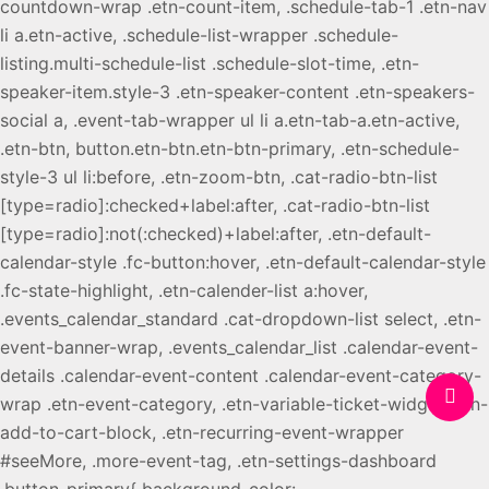
countdown-wrap .etn-count-item, .schedule-tab-1 .etn-nav
li a.etn-active, .schedule-list-wrapper .schedule-
listing.multi-schedule-list .schedule-slot-time, .etn-
speaker-item.style-3 .etn-speaker-content .etn-speakers-
social a, .event-tab-wrapper ul li a.etn-tab-a.etn-active,
.etn-btn, button.etn-btn.etn-btn-primary, .etn-schedule-
style-3 ul li:before, .etn-zoom-btn, .cat-radio-btn-list
[type=radio]:checked+label:after, .cat-radio-btn-list
[type=radio]:not(:checked)+label:after, .etn-default-
calendar-style .fc-button:hover, .etn-default-calendar-style
.fc-state-highlight, .etn-calender-list a:hover,
.events_calendar_standard .cat-dropdown-list select, .etn-
event-banner-wrap, .events_calendar_list .calendar-event-
details .calendar-event-content .calendar-event-category-
wrap .etn-event-category, .etn-variable-ticket-widget .etn-
add-to-cart-block, .etn-recurring-event-wrapper
#seeMore, .more-event-tag, .etn-settings-dashboard
.button-primary{ background-color: