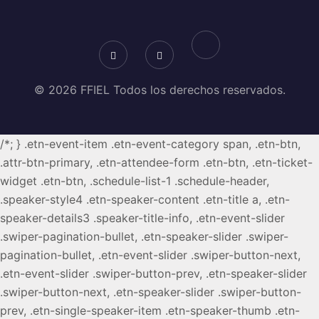
© 2026 FFIEL Todos los derechos reservados.
/*; } .etn-event-item .etn-event-category span, .etn-btn,
.attr-btn-primary, .etn-attendee-form .etn-btn, .etn-ticket-
widget .etn-btn, .schedule-list-1 .schedule-header,
.speaker-style4 .etn-speaker-content .etn-title a, .etn-
speaker-details3 .speaker-title-info, .etn-event-slider
.swiper-pagination-bullet, .etn-speaker-slider .swiper-
pagination-bullet, .etn-event-slider .swiper-button-next,
.etn-event-slider .swiper-button-prev, .etn-speaker-slider
.swiper-button-next, .etn-speaker-slider .swiper-button-
prev, .etn-single-speaker-item .etn-speaker-thumb .etn-