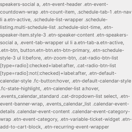
speakers-social a, .etn-event-header .etn-event-
countdown-wrap .etn-count-item, .schedule-tab-1 .etn-nav
li a.etn-active, .schedule-list-wrapper .schedule-
listing.multi-schedule-list .schedule-slot-time, .etn-
speaker-item.style-3 .etn-speaker-content .etn-speakers-
social a, .event-tab-wrapper ul li a.etn-tab-a.etn-active,
.etn-btn, button.etn-btn.etn-btn-primary, .etn-schedule-
style-3 ul li:before, .etn-zoom-btn, .cat-radio-btn-list
[type=radio]:checked+label:after, .cat-radio-btn-list
[type=radio]:not(:checked)+label:after, .etn-default-
calendar-style .fc-button:hover, .etn-default-calendar-style
.fc-state-highlight, .etn-calender-list a:hover,
.events_calendar_standard .cat-dropdown-list select, .etn-
event-banner-wrap, .events_calendar_list .calendar-event-
details .calendar-event-content .calendar-event-category-
wrap .etn-event-category, .etn-variable-ticket-widget .etn-
add-to-cart-block, .etn-recurring-event-wrapper